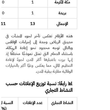
مكة المكرمة
1
0
بريدة
1
0
الإجمالي
13
11
هذه الأرقام تعكس تأخر لجوء المنشآت في 
مدينتي الرياض وجدة إلى إجراءات الإفلاس 
وبالتالي توجه محدود نحو إعادة الهيكلة، 
باستثناء الدمام التي تمثل نموذجًا مختلفًا 
إذ 
إنها برزت باعتبارها أكثر المدن لجوءً لإعادة 
التنظيم المالي، مما يعكس وعيًا أكبر بالخيارات 
الوقائية مقارنة ببقية المدن.
📊 رابعًا: نسبة توزيع الإعلانات حسب 
النشاط التجاري
النشاط التجاري
عدد الإعلانات
النسبة الم
(%)