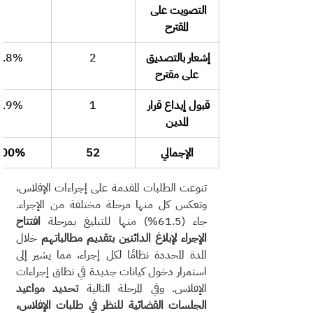
التصويت على 
المقترح
إشعار بالتصديق 
2
3.8%
على مقترح
قبول إيداع قرار 
1
1.9%
المدين
الإجمالي
52
100%
تنوعت الطلبات المقدمة على إجراءات الإفلاس، 
وتعكس كل منها مرحلة مختلفة من الإجراء. 
جاء (61.5%) منها للتبليغ بمرحلة
 افتتاح 
الإجراء لإبلاغ الدائنين بتقديم مطالباتهم
 خلال 
المدة المحددة نظامًا لكل إجراء، مما يشير إلى 
استمرار دخول كيانات جديدة في نطاق إجراءات 
الإفلاس. وفي المرحلة التالية
 تحديد مواعيد 
الجلسات القضائية للنظر في طلبات الإفلاس، 