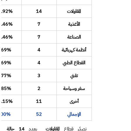
المقاولات
14
6.92%
الأغذية
7
3.46%
الصناعة
7
3.46%
أنظمة كهربائية
4
.69%
القطاع الطبي
4
.69%
تقني
3
.77%
سفر وسياحة
2
.85%
أخرى
11
1.15%
الإجمالي
52
100%
تصدّر قطاع 
المقاولات
  بعدد 
14 حالة 