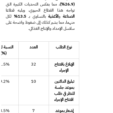
(26.9%)
، مما يعكس التحديات الكبيرة التي 
تواجه هذا القطاع الحيوي، ويليه قطاعا 
الصناعة
 و
الأغذية
 بالتساوي بـ 
13.5%
 لكل 
منهما، مما يشير كذلك إلى ضغوط واضحة على 
سلاسل الإمداد والإنتاج الغذائي.
نوع الطلب
العدد
النسبة الم
(%)
الإبلاغ بافتتاح 
32
1.5%
الإجراء
تبليغ الدائنين 
10
9.2%
بموعد جلسة 
للنظر في طلب 
افتتاح الإجراء
إشعار بموعد 
7
3.5%